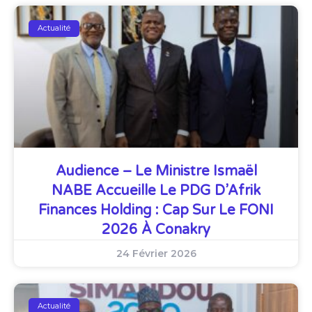
Actualité
Audience – Le Ministre Ismaël
NABE Accueille Le PDG D’Afrik
Finances Holding : Cap Sur Le FONI
2026 À Conakry
24 Février 2026
Actualité