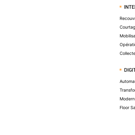
INTE
Recouv
Courtag
Mobilis
Opérati
Collect
DIGI
Automat
Transfo
Moderni
Floor S