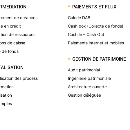
RMEDIATION
PAIEMENTS ET FLUX
rement de créances
Galerie DAB
e en crédit
Cash box (Collecte de fonds)
ation de ressources
Cash In – Cash Out
ons de caisse
Paiements internet et mobiles
e de fonds
GESTION DE PATRIMOINE
TALISATION
Audit patrimonial
isation des process
Ingénierie patrimoniale
rmation
Architecture ouverte
sation
Gestion déléguée
amples