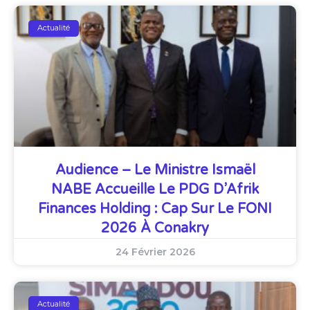
Actualité
Audience – Le Ministre Ismaël
NABE Accueille Le PDG D’Afrik
Finances Holding : Cap Sur Le FONI
2026 À Conakry
24 Février 2026
Actualité